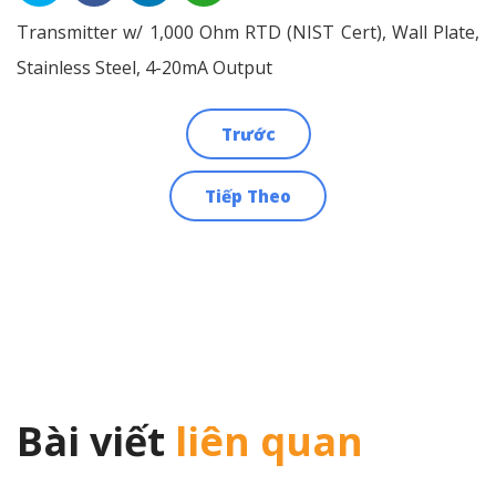
Transmitter w/ 1,000 Ohm RTD (NIST Cert), Wall Plate,
Stainless Steel, 4-20mA Output
Trước
Điều
Tiếp Theo
hướng
bài
viết
Bài viết
liên quan