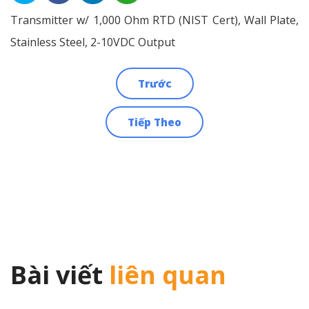
Transmitter w/ 1,000 Ohm RTD (NIST Cert), Wall Plate,
Stainless Steel, 2-10VDC Output
Trước
Điều
Tiếp Theo
hướng
bài
viết
Bài viết
liên quan