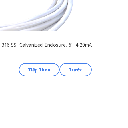
316 SS, Galvanized Enclosure, 6′, 4-20mA
Tiếp Theo
Trước