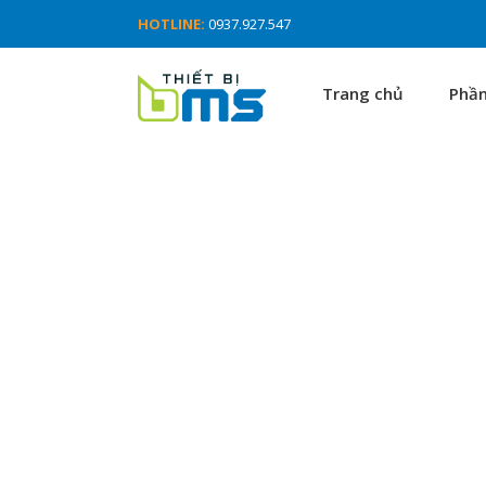
HOTLINE:
0937.927.547
Trang chủ
Phầ