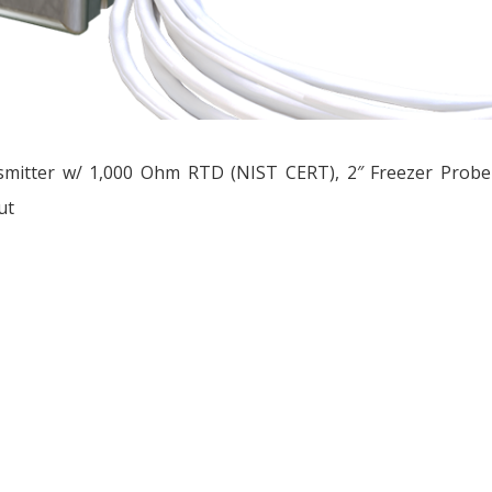
mitter w/ 1,000 Ohm RTD (NIST CERT), 2″ Freezer Probe 
ut
ều
ớng
t