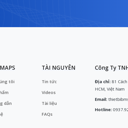
EMAPS
TÀI NGUYÊN
Công Ty TNH
úng tôi
Tin tức
Địa chỉ:
81 Cách
HCM, Việt Nam
phẩm
Videos
Email:
thietbibm
g dẫn
Tài liệu
Hotline:
0937.9
hệ
FAQs