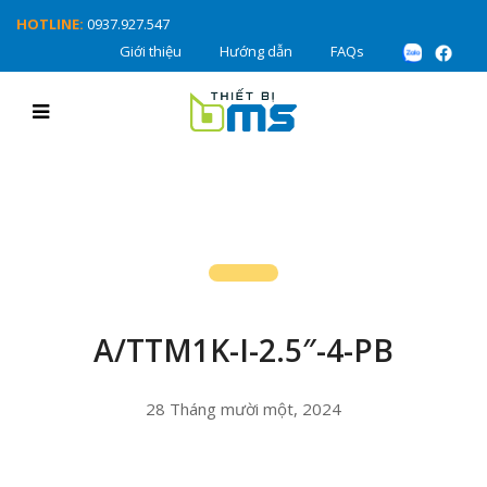
HOTLINE:
0937.927.547
Giới thiệu
Hướng dẫn
FAQs
A/TTM1K-I-2.5″-4-PB
28 Tháng mười một, 2024