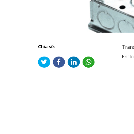
Chia sẽ:
Tran
Encl
Đi
hư
bài
viế