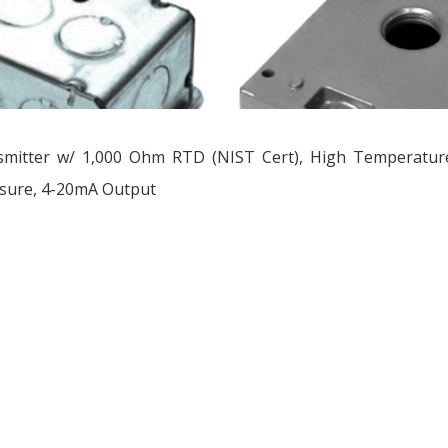
smitter w/ 1,000 Ohm RTD (NIST Cert), High Temperatur
osure, 4-20mA Output
ều
ớng
t