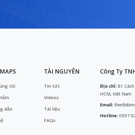
EMAPS
TÀI NGUYÊN
Công Ty TNH
úng tôi
Tin tức
Địa chỉ:
81 Cách
HCM, Việt Nam
phẩm
Videos
Email:
thietbibm
g dẫn
Tài liệu
Hotline:
0937.9
hệ
FAQs