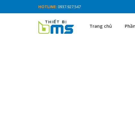
HOTLINE:
0937.927.547
Trang chủ
Phầ