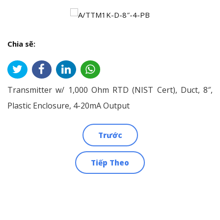
Chia sẽ:
Transmitter w/ 1,000 Ohm RTD (NIST Cert), Duct, 8″,
Plastic Enclosure, 4-20mA Output
Trước
Điều
Tiếp Theo
hướng
bài
viết