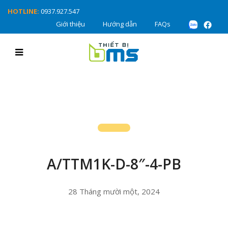
HOTLINE:
0937.927.547
Giới thiệu
Hướng dẫn
FAQs
A/TTM1K-D-8″-4-PB
28 Tháng mười một, 2024