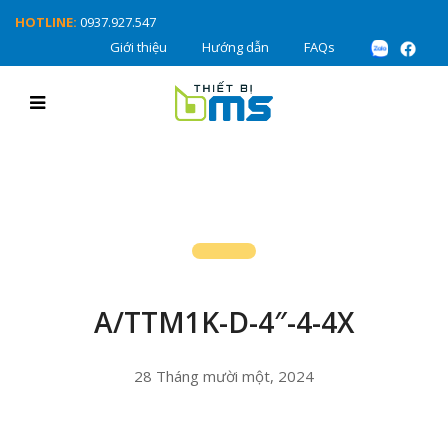
HOTLINE:
0937.927.547
Giới thiệu
Hướng dẫn
FAQs
A/TTM1K-D-4″-4-4X
28 Tháng mười một, 2024