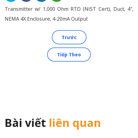
Transmitter w/ 1,000 Ohm RTD (NIST Cert), Duct, 4″,
NEMA 4X Enclosure, 4-20mA Output
Trước
Điều
Tiếp Theo
hướng
bài
viết
Bài viết
liên quan