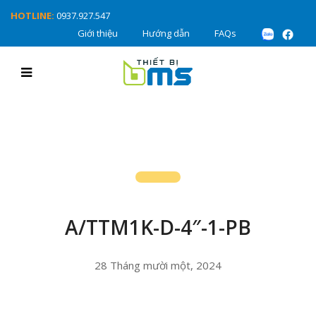
HOTLINE:
0937.927.547
Giới thiệu
Hướng dẫn
FAQs
A/TTM1K-D-4″-1-PB
28 Tháng mười một, 2024