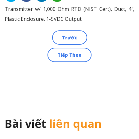
Transmitter w/ 1,000 Ohm RTD (NIST Cert), Duct, 4″,
Plastic Enclosure, 1-5VDC Output
Trước
Điều
Tiếp Theo
hướng
bài
viết
Bài viết
liên quan