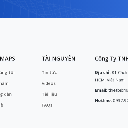
EMAPS
TÀI NGUYÊN
Công Ty TNH
úng tôi
Tin tức
Địa chỉ:
81 Cách
HCM, Việt Nam
phẩm
Videos
Email:
thietbibm
g dẫn
Tài liệu
Hotline:
0937.9
hệ
FAQs