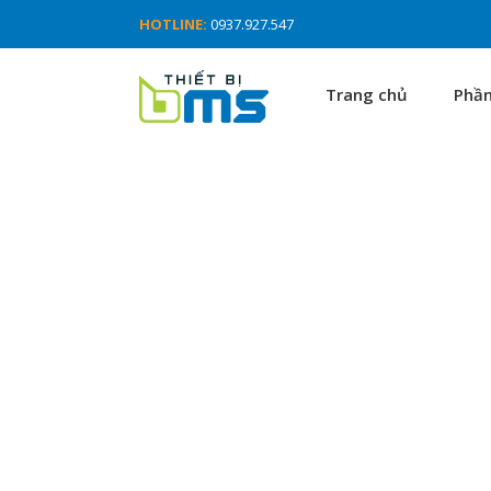
HOTLINE:
0937.927.547
Trang chủ
Phầ