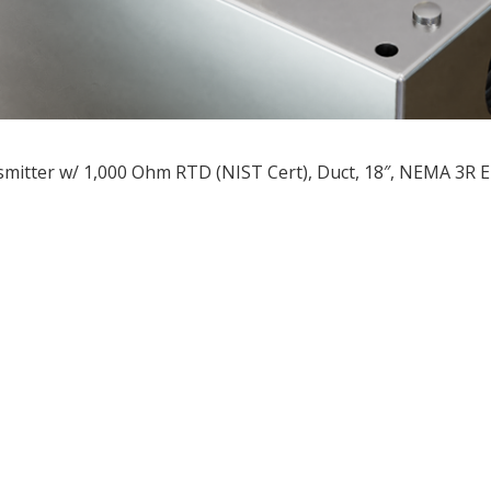
mitter w/ 1,000 Ohm RTD (NIST Cert), Duct, 18″, NEMA 3R 
ều
ớng
t