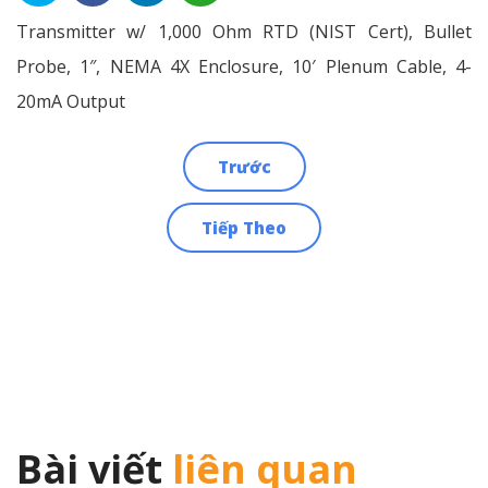
Transmitter w/ 1,000 Ohm RTD (NIST Cert), Bullet
Probe, 1″, NEMA 4X Enclosure, 10′ Plenum Cable, 4-
20mA Output
Trước
Điều
Tiếp Theo
hướng
bài
viết
Bài viết
liên quan