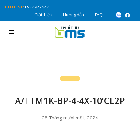
HOTLINE:
0937.927.547
Giới thiệu
Hướng dẫn
FAQs
A/TTM1K-BP-4-4X-10’CL2P
28 Tháng mười một, 2024