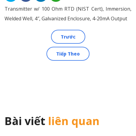
Transmitter w/ 100 Ohm RTD (NIST Cert), Immersion,
Welded Well, 4″, Galvanized Enclosure, 4-20mA Output
Trước
Điều
Tiếp Theo
hướng
bài
viết
Bài viết
liên quan