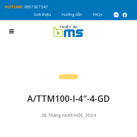
HOTLINE:
0937.927.547
Giới thiệu
Hướng dẫn
FAQs
A/TTM100-I-4″-4-GD
28 Tháng mười một, 2024