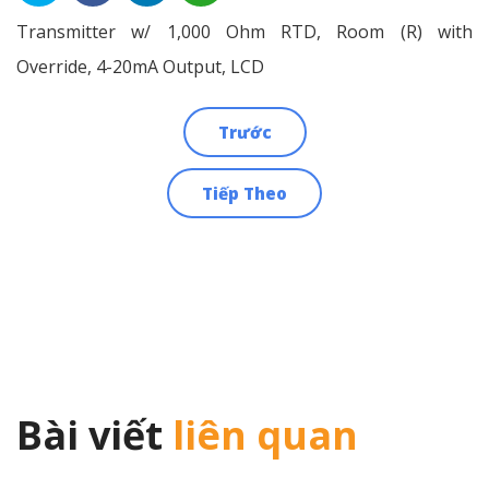
Transmitter w/ 1,000 Ohm RTD, Room (R) with
Override, 4-20mA Output, LCD
Trước
Điều
Tiếp Theo
hướng
bài
viết
Bài viết
liên quan