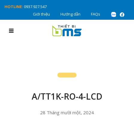
HOTLINE:
0937.927.547
Giới thiệu
Hướng dẫn
FAQs
A/TT1K-RO-4-LCD
28 Tháng mười một, 2024