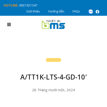
HOTLINE:
0937.927.547
Giới thiệu
Hướng dẫn
FAQs
A/TT1K-LTS-4-GD-10′
28 Tháng mười một, 2024