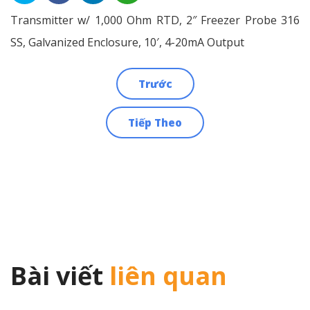
Transmitter w/ 1,000 Ohm RTD, 2″ Freezer Probe 316
SS, Galvanized Enclosure, 10′, 4-20mA Output
Trước
Điều
Tiếp Theo
hướng
bài
viết
Bài viết
liên quan