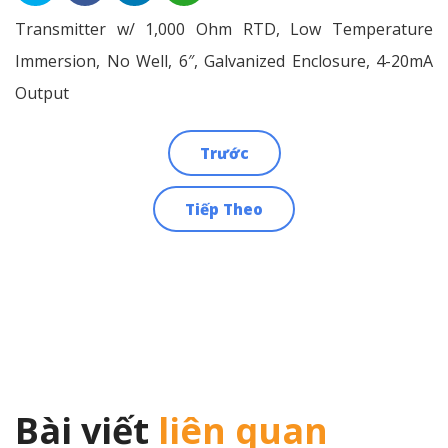
Transmitter w/ 1,000 Ohm RTD, Low Temperature
Immersion, No Well, 6″, Galvanized Enclosure, 4-20mA
Output
Trước
Điều
Tiếp Theo
hướng
bài
viết
Bài viết
liên quan