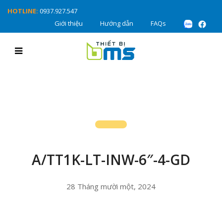
HOTLINE:
0937.927.547
Giới thiệu
Hướng dẫn
FAQs
A/TT1K-LT-INW-6″-4-GD
28 Tháng mười một, 2024