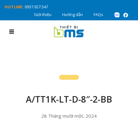
HOTLINE:
0937.927.547
Giới thiệu
Hướng dẫn
FAQs
A/TT1K-LT-D-8″-2-BB
28 Tháng mười một, 2024