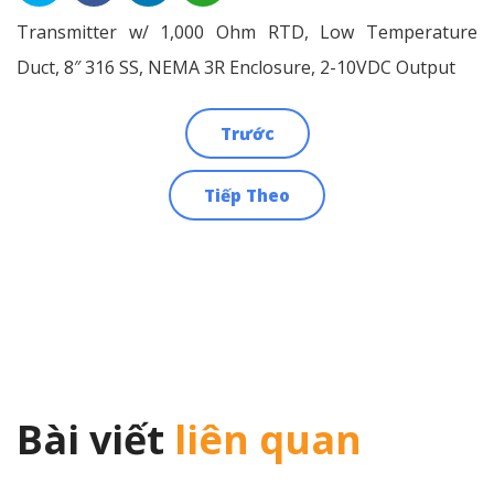
Transmitter w/ 1,000 Ohm RTD, Low Temperature
Duct, 8″ 316 SS, NEMA 3R Enclosure, 2-10VDC Output
Trước
Điều
Tiếp Theo
hướng
bài
viết
Bài viết
liên quan