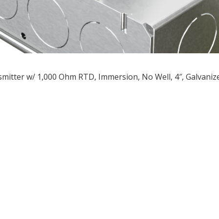
mitter w/ 1,000 Ohm RTD, Immersion, No Well, 4″, Galvani
ều
ớng
t