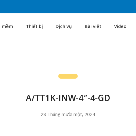
n mềm
Thiết bị
Dịch vụ
Bài viết
Video
A/TT1K-INW-4″-4-GD
28 Tháng mười một, 2024