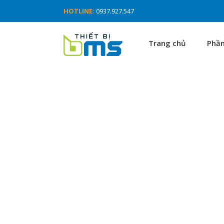
HOTLINE:
0937.927.547
Trang chủ
Phầ