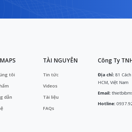
EMAPS
TÀI NGUYÊN
Công Ty TNH
úng tôi
Tin tức
Địa chỉ:
81 Cách
HCM, Việt Nam
phẩm
Videos
Email:
thietbibm
g dẫn
Tài liệu
Hotline:
0937.9
hệ
FAQs