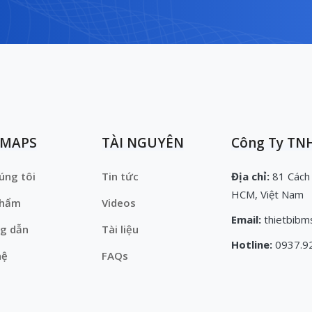
EMAPS
TÀI NGUYÊN
Công Ty TNH
úng tôi
Tin tức
Địa chỉ:
81 Cách
HCM, Việt Nam
phẩm
Videos
Email:
thietbibm
g dẫn
Tài liệu
Hotline:
0937.9
hệ
FAQs