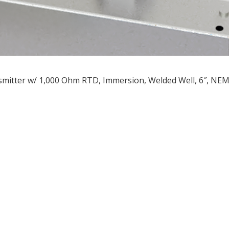
mitter w/ 1,000 Ohm RTD, Immersion, Welded Well, 6″, NE
ều
ớng
t