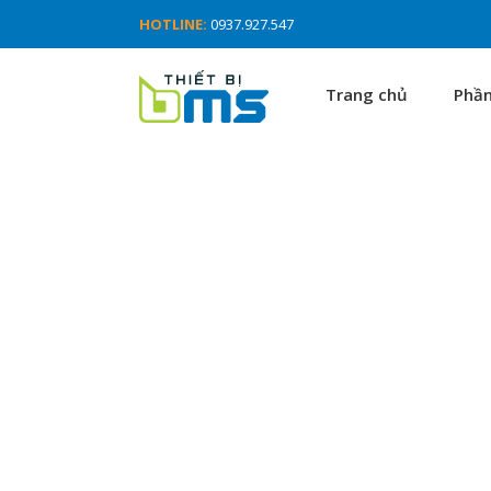
HOTLINE:
0937.927.547
Trang chủ
Phầ