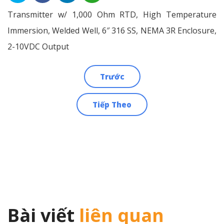
Transmitter w/ 1,000 Ohm RTD, High Temperature
Immersion, Welded Well, 6″ 316 SS, NEMA 3R Enclosure,
2-10VDC Output
Trước
Điều
Tiếp Theo
hướng
bài
viết
Bài viết
liên quan