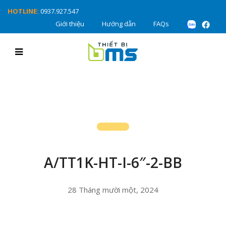
HOTLINE:
0937.927.547
Giới thiệu
Hướng dẫn
FAQs
A/TT1K-HT-I-6″-2-BB
28 Tháng mười một, 2024