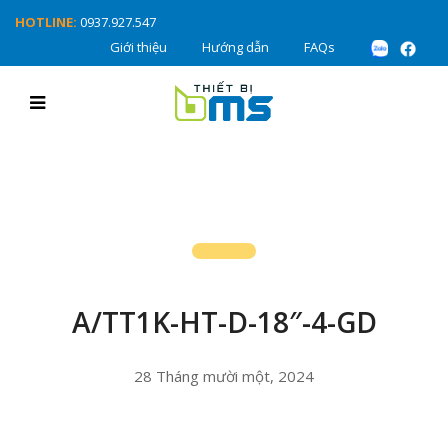
HOTLINE:
0937.927.547
Giới thiệu
Hướng dẫn
FAQs
A/TT1K-HT-D-18″-4-GD
28 Tháng mười một, 2024