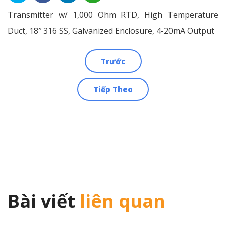
Transmitter w/ 1,000 Ohm RTD, High Temperature
Duct, 18″ 316 SS, Galvanized Enclosure, 4-20mA Output
Trước
Điều
Tiếp Theo
hướng
bài
viết
Bài viết
liên quan