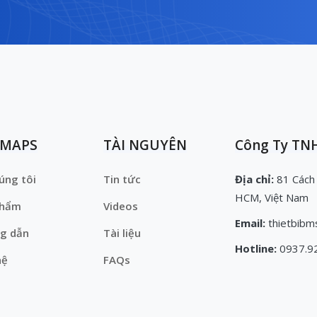
EMAPS
TÀI NGUYÊN
Công Ty TNH
úng tôi
Tin tức
Địa chỉ:
81 Cách
HCM, Việt Nam
phẩm
Videos
Email:
thietbibm
g dẫn
Tài liệu
Hotline:
0937.9
hệ
FAQs