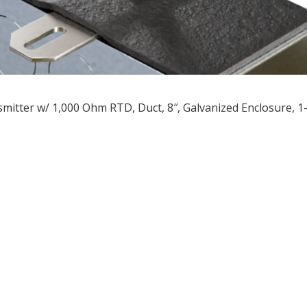
mitter w/ 1,000 Ohm RTD, Duct, 8″, Galvanized Enclosure, 
ều
ớng
t