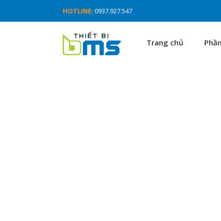
HOTLINE:
0937.927.547
Trang chủ
Phầ