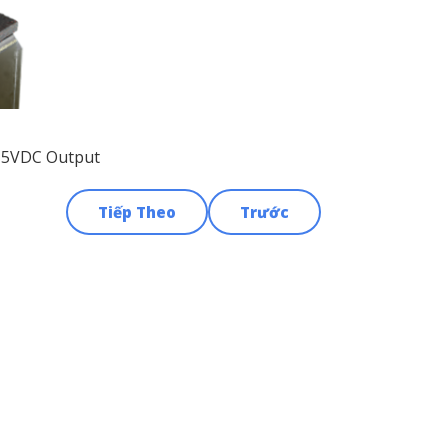
1-5VDC Output
Tiếp Theo
Trước