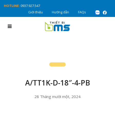
HOTLINE:
0937.927.547
Giới thiệu
Hướng dẫn
FAQs
A/TT1K-D-18″-4-PB
28 Tháng mười một, 2024