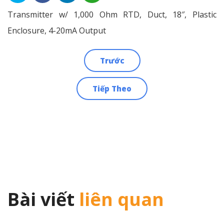
Transmitter w/ 1,000 Ohm RTD, Duct, 18″, Plastic
Enclosure, 4-20mA Output
Trước
Điều
Tiếp Theo
hướng
bài
viết
Bài viết
liên quan