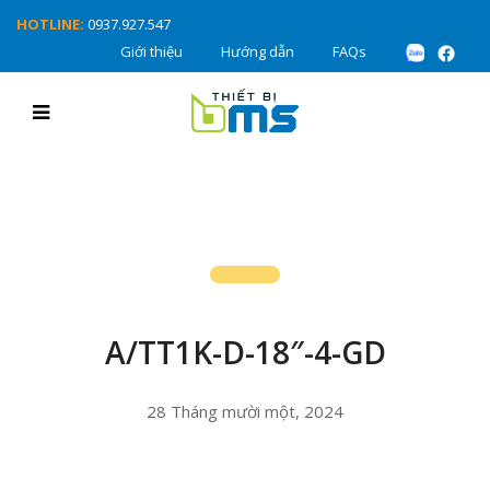
HOTLINE:
0937.927.547
Giới thiệu
Hướng dẫn
FAQs
A/TT1K-D-18″-4-GD
28 Tháng mười một, 2024