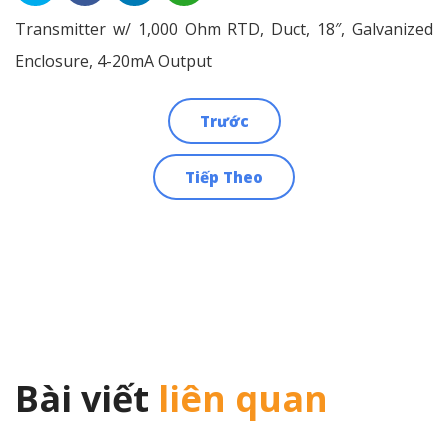
Transmitter w/ 1,000 Ohm RTD, Duct, 18″, Galvanized
Enclosure, 4-20mA Output
Trước
Điều
Tiếp Theo
hướng
bài
viết
Bài viết
liên quan