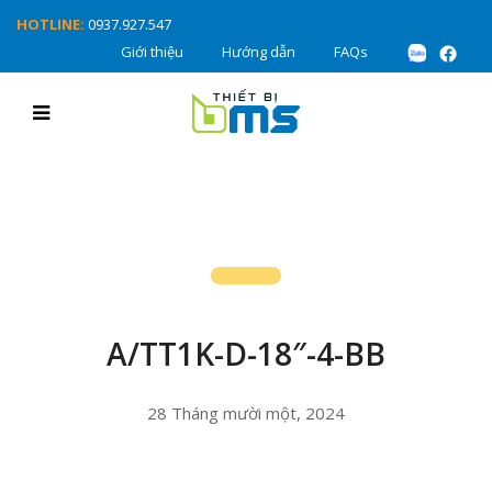
HOTLINE:
0937.927.547
Giới thiệu
Hướng dẫn
FAQs
A/TT1K-D-18″-4-BB
28 Tháng mười một, 2024