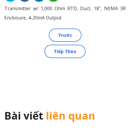
Transmitter w/ 1,000 Ohm RTD, Duct, 18″, NEMA 3R
Enclosure, 4-20mA Output
Trước
Điều
Tiếp Theo
hướng
bài
viết
Bài viết
liên quan