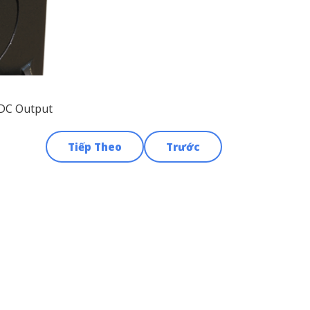
VDC Output
Tiếp Theo
Trước