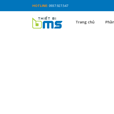
HOTLINE:
0937.927.547
Trang chủ
Phầ