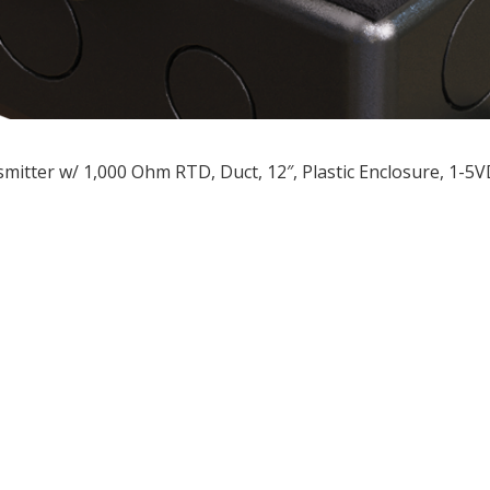
mitter w/ 1,000 Ohm RTD, Duct, 12″, Plastic Enclosure, 1-5
ều
ớng
t