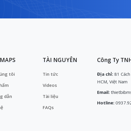
EMAPS
TÀI NGUYÊN
Công Ty TNH
úng tôi
Tin tức
Địa chỉ:
81 Cách
HCM, Việt Nam
phẩm
Videos
Email:
thietbibm
g dẫn
Tài liệu
Hotline:
0937.9
hệ
FAQs