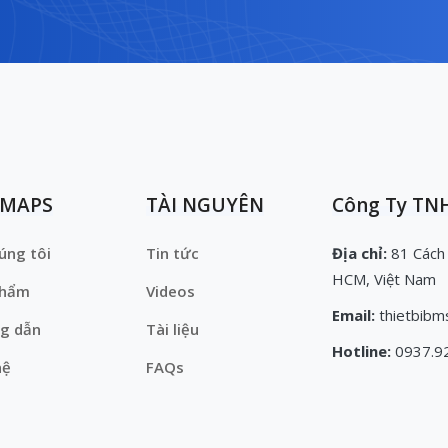
EMAPS
TÀI NGUYÊN
Công Ty TNH
úng tôi
Tin tức
Địa chỉ:
81 Cách
HCM, Việt Nam
phẩm
Videos
Email:
thietbibm
g dẫn
Tài liệu
Hotline:
0937.9
hệ
FAQs