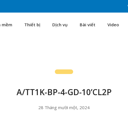
n mềm
Thiết bị
Dịch vụ
Bài viết
Video
A/TT1K-BP-4-GD-10’CL2P
28 Tháng mười một, 2024