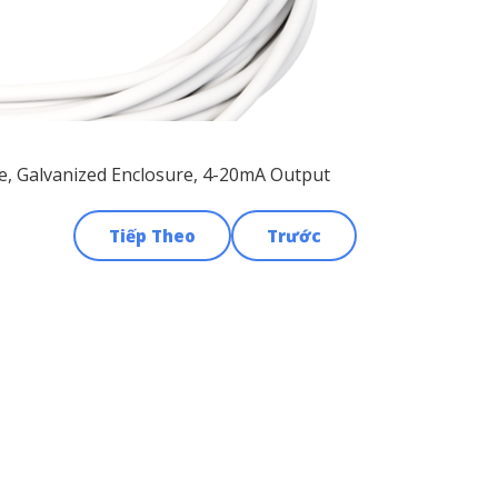
le, Galvanized Enclosure, 4-20mA Output
Tiếp Theo
Trước