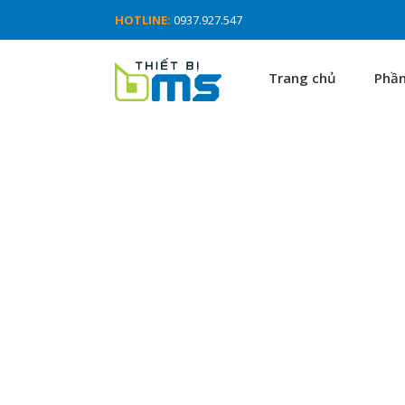
HOTLINE:
0937.927.547
Trang chủ
Phầ