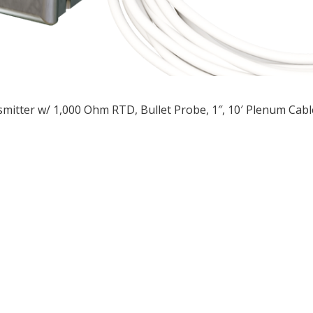
mitter w/ 1,000 Ohm RTD, Bullet Probe, 1″, 10′ Plenum Cab
ều
ớng
t