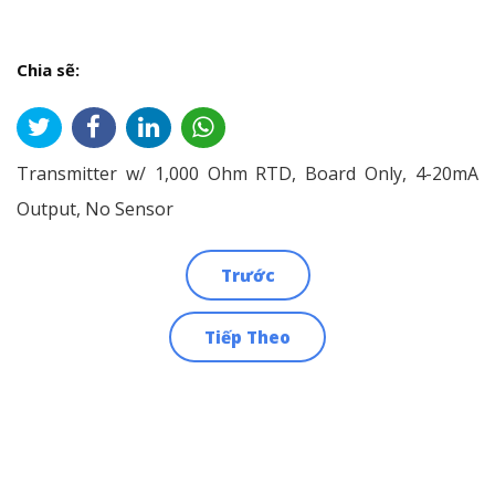
Chia sẽ:
Transmitter w/ 1,000 Ohm RTD, Board Only, 4-20mA
Output, No Sensor
Trước
Điều
Tiếp Theo
hướng
bài
viết