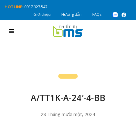
HOTLINE:
0937.927.547
Giới thiệu
Hướng dẫn
FAQs
A/TT1K-A-24′-4-BB
28 Tháng mười một, 2024