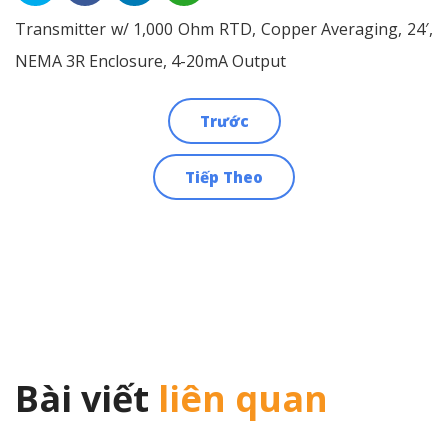
Transmitter w/ 1,000 Ohm RTD, Copper Averaging, 24′,
NEMA 3R Enclosure, 4-20mA Output
Trước
Điều
Tiếp Theo
hướng
bài
viết
Bài viết
liên quan