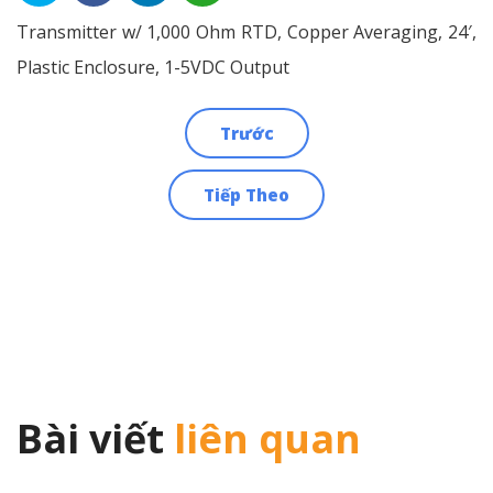
Transmitter w/ 1,000 Ohm RTD, Copper Averaging, 24′,
Plastic Enclosure, 1-5VDC Output
Trước
Điều
Tiếp Theo
hướng
bài
viết
Bài viết
liên quan