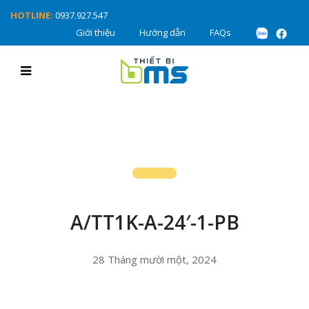
HOTLINE:
0937.927.547
Giới thiệu
Hướng dẫn
FAQs
A/TT1K-A-24′-1-PB
28 Tháng mười một, 2024