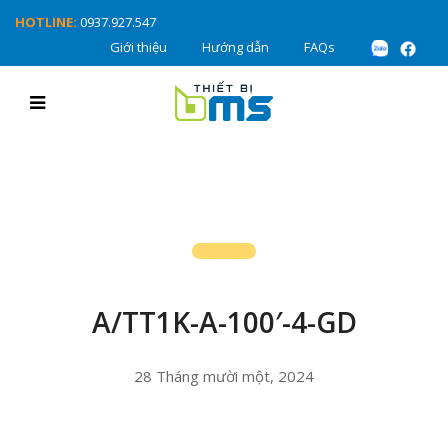
HOTLINE:
0937.927.547
Giới thiệu
Hướng dẫn
FAQs
A/TT1K-A-100′-4-GD
28 Tháng mười một, 2024