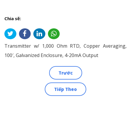
Chia sẽ:
Transmitter w/ 1,000 Ohm RTD, Copper Averaging,
100′, Galvanized Enclosure, 4-20mA Output
Trước
Điều
Tiếp Theo
hướng
bài
viết