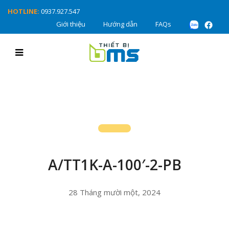
HOTLINE:
0937.927.547
Giới thiệu
Hướng dẫn
FAQs
A/TT1K-A-100′-2-PB
28 Tháng mười một, 2024