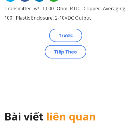
Transmitter w/ 1,000 Ohm RTD, Copper Averaging,
100′, Plastic Enclosure, 2-10VDC Output
Trước
Điều
Tiếp Theo
hướng
bài
viết
Bài viết
liên quan