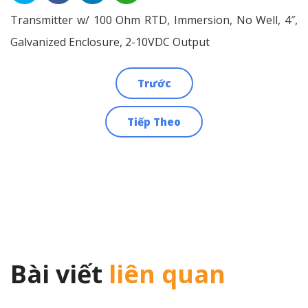
Transmitter w/ 100 Ohm RTD, Immersion, No Well, 4″,
Galvanized Enclosure, 2-10VDC Output
Trước
Điều
Tiếp Theo
hướng
bài
viết
Bài viết
liên quan