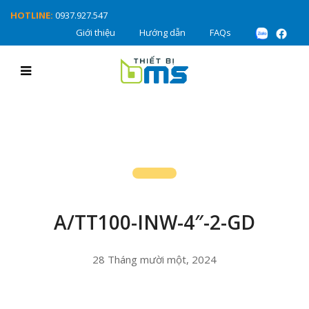
HOTLINE:
0937.927.547
Giới thiệu
Hướng dẫn
FAQs
A/TT100-INW-4″-2-GD
28 Tháng mười một, 2024