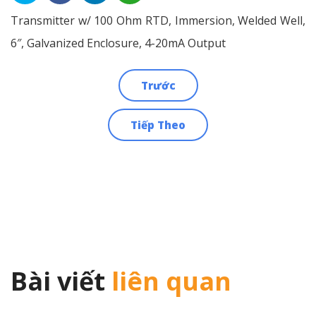
Transmitter w/ 100 Ohm RTD, Immersion, Welded Well,
6″, Galvanized Enclosure, 4-20mA Output
Trước
Điều
Tiếp Theo
hướng
bài
viết
Bài viết
liên quan