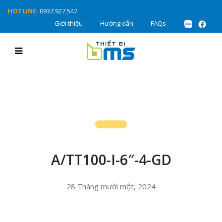
HOTLINE:
0937.927.547
Giới thiệu
Hướng dẫn
FAQs
A/TT100-I-6″-4-GD
28 Tháng mười một, 2024