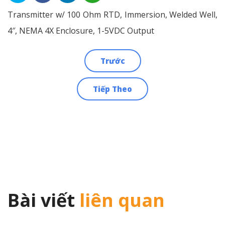
Transmitter w/ 100 Ohm RTD, Immersion, Welded Well,
4″, NEMA 4X Enclosure, 1-5VDC Output
Trước
Điều
Tiếp Theo
hướng
bài
viết
Bài viết
liên quan