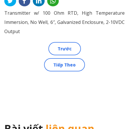
Transmitter w/ 100 Ohm RTD, High Temperature
Immersion, No Well, 6″, Galvanized Enclosure, 2-10VDC
Output
Trước
Điều
Tiếp Theo
hướng
bài
viết
Bài viết
liên quan