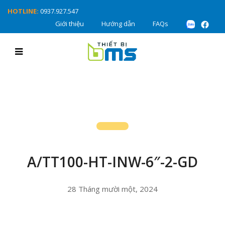
HOTLINE:
0937.927.547
Giới thiệu
Hướng dẫn
FAQs
A/TT100-HT-INW-6″-2-GD
28 Tháng mười một, 2024