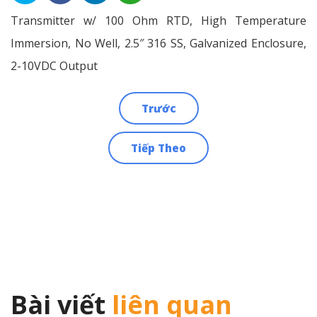
Transmitter w/ 100 Ohm RTD, High Temperature
Immersion, No Well, 2.5″ 316 SS, Galvanized Enclosure,
2-10VDC Output
Trước
Điều
Tiếp Theo
hướng
bài
viết
Bài viết
liên quan