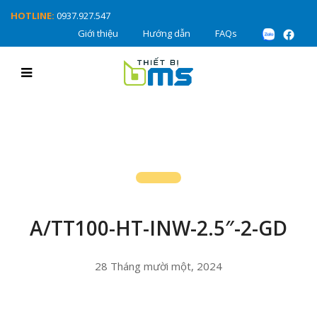
HOTLINE:
0937.927.547
Giới thiệu
Hướng dẫn
FAQs
A/TT100-HT-INW-2.5″-2-GD
28 Tháng mười một, 2024