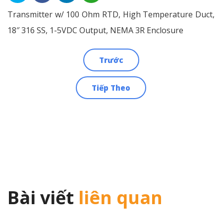
Transmitter w/ 100 Ohm RTD, High Temperature Duct,
18″ 316 SS, 1-5VDC Output, NEMA 3R Enclosure
Trước
Điều
Tiếp Theo
hướng
bài
viết
Bài viết
liên quan