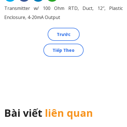
Transmitter w/ 100 Ohm RTD, Duct, 12″, Plastic
Enclosure, 4-20mA Output
Trước
Điều
Tiếp Theo
hướng
bài
viết
Bài viết
liên quan