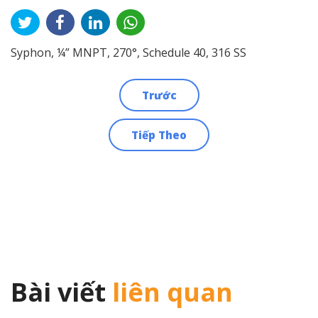
Syphon, ¼” MNPT, 270°, Schedule 40, 316 SS
Trước
Điều
Tiếp Theo
hướng
bài
viết
Bài viết
liên quan