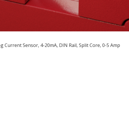
g Current Sensor, 4-20mA, DIN Rail, Split Core, 0-5 Amp
ều
ớng
t