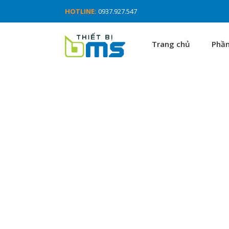
HOTLINE:
0937.927.547
Trang chủ
Phầ