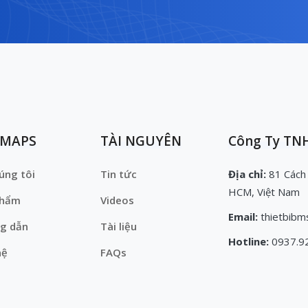
EMAPS
TÀI NGUYÊN
Công Ty TNH
úng tôi
Tin tức
Địa chỉ:
81 Cách
HCM, Việt Nam
phẩm
Videos
Email:
thietbibm
g dẫn
Tài liệu
Hotline:
0937.9
hệ
FAQs