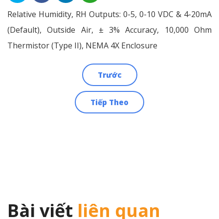
Relative Humidity, RH Outputs: 0-5, 0-10 VDC & 4-20mA
(Default), Outside Air, ± 3% Accuracy, 10,000 Ohm
Thermistor (Type II), NEMA 4X Enclosure
Trước
Điều
Tiếp Theo
hướng
bài
viết
Bài viết
liên quan