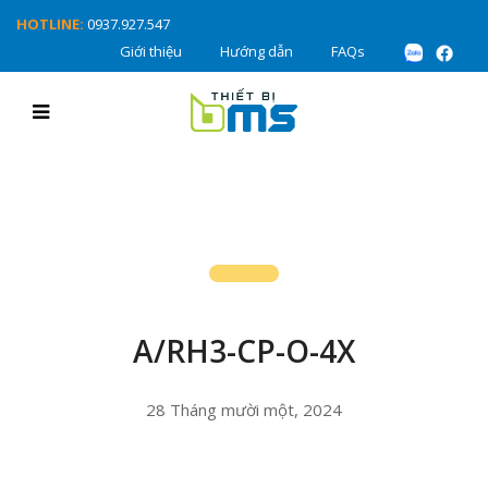
HOTLINE:
0937.927.547
Giới thiệu
Hướng dẫn
FAQs
A/RH3-CP-O-4X
28 Tháng mười một, 2024