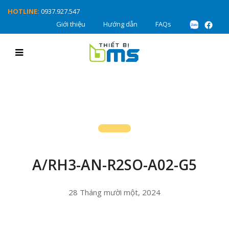
HOTLINE:
0937.927.547
Giới thiệu
Hướng dẫn
FAQs
A/RH3-AN-R2SO-A02-G5
28 Tháng mười một, 2024