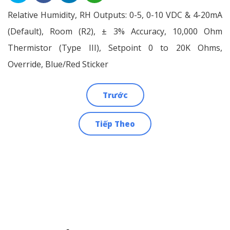
Relative Humidity, RH Outputs: 0-5, 0-10 VDC & 4-20mA
(Default), Room (R2), ± 3% Accuracy, 10,000 Ohm
Thermistor (Type III), Setpoint 0 to 20K Ohms,
Override, Blue/Red Sticker
Trước
Điều
Tiếp Theo
hướng
bài
viết