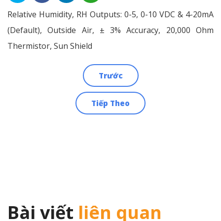
Relative Humidity, RH Outputs: 0-5, 0-10 VDC & 4-20mA
(Default), Outside Air, ± 3% Accuracy, 20,000 Ohm
Thermistor, Sun Shield
Trước
Điều
Tiếp Theo
hướng
bài
viết
Bài viết
liên quan