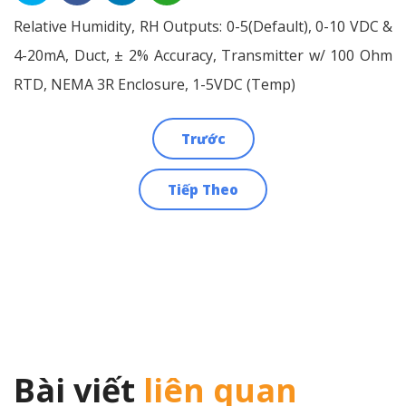
Relative Humidity, RH Outputs: 0-5(Default), 0-10 VDC &
4-20mA, Duct, ± 2% Accuracy, Transmitter w/ 100 Ohm
RTD, NEMA 3R Enclosure, 1-5VDC (Temp)
Trước
Điều
Tiếp Theo
hướng
bài
viết
Bài viết
liên quan