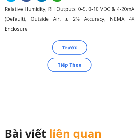
Relative Humidity, RH Outputs: 0-5, 0-10 VDC & 4-20mA
(Default), Outside Air, ± 2% Accuracy, NEMA 4X
Enclosure
Trước
Điều
Tiếp Theo
hướng
bài
viết
Bài viết
liên quan