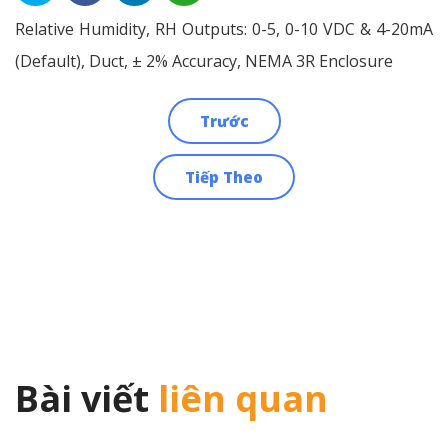
Relative Humidity, RH Outputs: 0-5, 0-10 VDC & 4-20mA
(Default), Duct, ± 2% Accuracy, NEMA 3R Enclosure
Trước
Điều
Tiếp Theo
hướng
bài
viết
Bài viết
liên quan