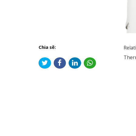
Chia sẽ:
Relat
Therm
Đi
hư
bài
viế