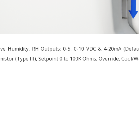
ive Humidity, RH Outputs: 0-5, 0-10 VDC & 4-20mA (Defau
istor (Type III), Setpoint 0 to 100K Ohms, Override, Cool/W
ều
ớng
t