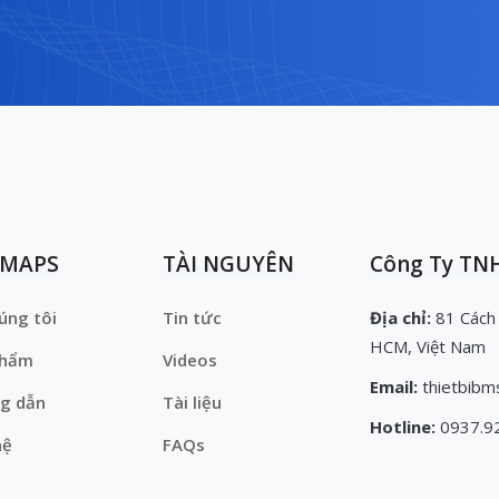
EMAPS
TÀI NGUYÊN
Công Ty TNH
úng tôi
Tin tức
Địa chỉ:
81 Cách
HCM, Việt Nam
phẩm
Videos
Email:
thietbibm
g dẫn
Tài liệu
Hotline:
0937.9
hệ
FAQs