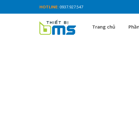
HOTLINE:
0937.927.547
Trang chủ
Phầ