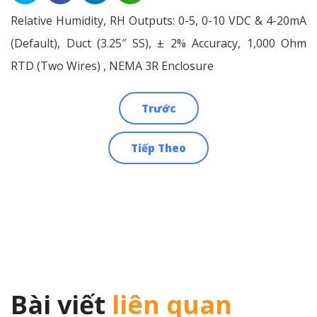
Relative Humidity, RH Outputs: 0-5, 0-10 VDC & 4-20mA
(Default), Duct (3.25″ SS), ± 2% Accuracy, 1,000 Ohm
RTD (Two Wires) , NEMA 3R Enclosure
Trước
Điều
Tiếp Theo
hướng
bài
viết
Bài viết
liên quan