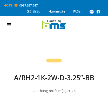
HOTLINE:
0937.927.547
Giới thiệu
Hướng dẫn
FAQs
A/RH2-1K-2W-D-3.25”-BB
28 Tháng mười một, 2024