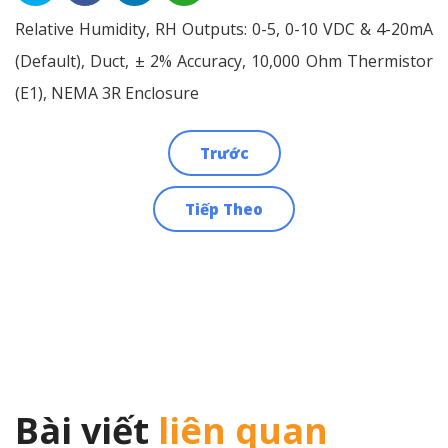
Relative Humidity, RH Outputs: 0-5, 0-10 VDC & 4-20mA
(Default), Duct, ± 2% Accuracy, 10,000 Ohm Thermistor
(E1), NEMA 3R Enclosure
Trước
Điều
Tiếp Theo
hướng
bài
viết
Bài viết
liên quan