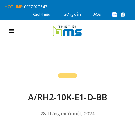
HOTLINE:
0937.927.547
Giới thiệu
Hướng dẫn
FAQs
A/RH2-10K-E1-D-BB
28 Tháng mười một, 2024