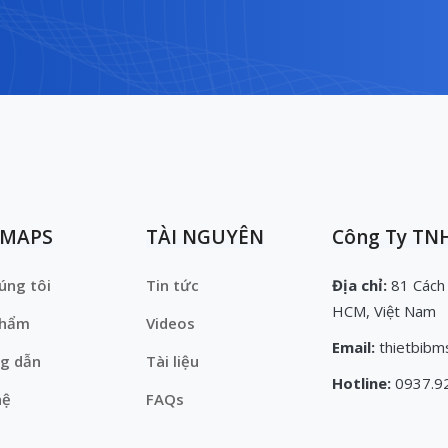
EMAPS
TÀI NGUYÊN
Công Ty TNH
úng tôi
Tin tức
Địa chỉ:
81 Cách
HCM, Việt Nam
phẩm
Videos
Email:
thietbibm
g dẫn
Tài liệu
Hotline:
0937.9
hệ
FAQs