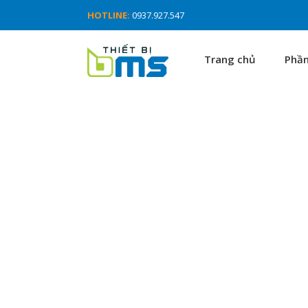
HOTLINE:
0937.927.547
Trang chủ
Phầ