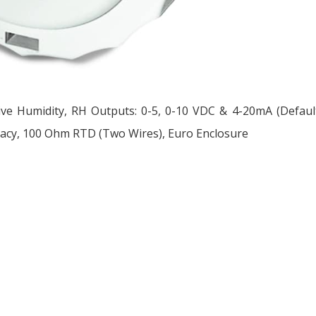
ive Humidity, RH Outputs: 0-5, 0-10 VDC & 4-20mA (Defau
acy, 100 Ohm RTD (Two Wires), Euro Enclosure
ều
ớng
t