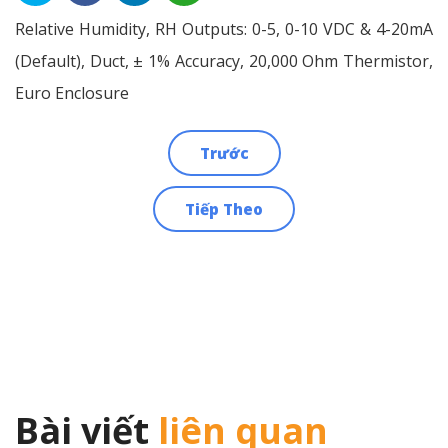
Relative Humidity, RH Outputs: 0-5, 0-10 VDC & 4-20mA
(Default), Duct, ± 1% Accuracy, 20,000 Ohm Thermistor,
Euro Enclosure
Trước
Điều
Tiếp Theo
hướng
bài
viết
Bài viết
liên quan